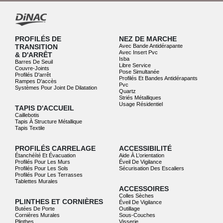
PROFILÉS DE
NEZ DE MARCHE
TRANSITION
Avec Bande Antidérapante
Avec Insert Pvc
& D'ARRÊT
Isba
Barres De Seuil
Libre Service
Couvre-Joints
Pose Simultanée
Profilés D'arrêt
Profilés Et Bandes Antidérapants
Rampes D'accès
Pvc
Systèmes Pour Joint De Dilatation
Quartz
Striés Métalliques
Usage Résidentiel
TAPIS D'ACCUEIL
Caillebotis
Tapis À Structure Métallique
Tapis Textile
PROFILÉS CARRELAGE
ACCESSIBILITÉ
Étanchéíté Et Évacuation
Aide À L’orientation
Profilés Pour Les Murs
Éveil De Vigilance
Profilés Pour Les Sols
Sécurisation Des Escaliers
Profilés Pour Les Terrasses
Tablettes Murales
ACCESSOIRES
Colles Sèches
PLINTHES ET CORNIÈRES
Éveil De Vigilance
Butées De Porte
Outillage
Cornières Murales
Sous-Couches
Plinthes
Visserie