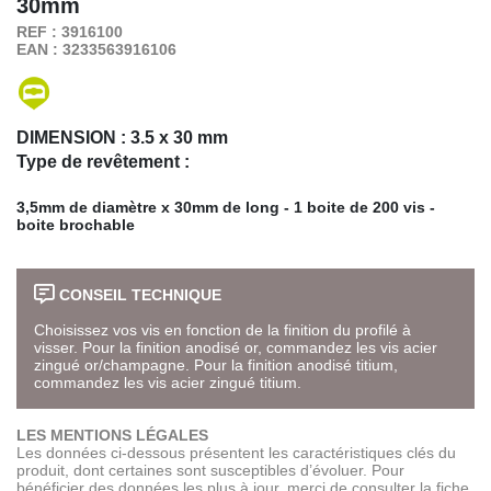
30mm
REF : 3916100
EAN : 3233563916106
DIMENSION :
3.5 x 30 mm
Type de revêtement :
3,5mm de diamètre x 30mm de long - 1 boite de 200 vis -
boite brochable
CONSEIL TECHNIQUE
Choisissez vos vis en fonction de la finition du profilé à
visser. Pour la finition anodisé or, commandez les vis acier
zingué or/champagne. Pour la finition anodisé titium,
commandez les vis acier zingué titium.
LES MENTIONS LÉGALES
Les données ci-dessous présentent les caractéristiques clés du
produit, dont certaines sont susceptibles d’évoluer. Pour
bénéficier des données les plus à jour, merci de consulter la fiche