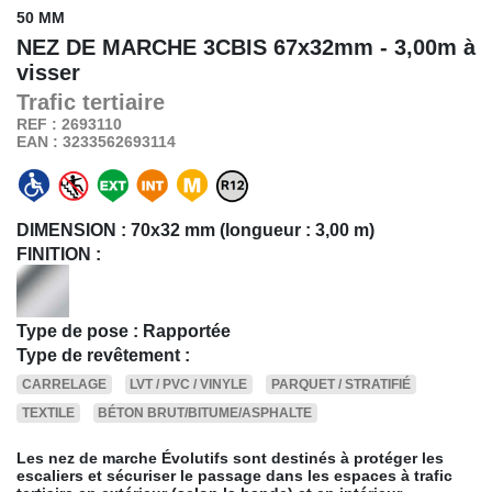
50 MM
NEZ DE MARCHE 3CBIS
67x32mm - 3,00m à
visser
Trafic
tertiaire
REF : 2693110
EAN : 3233562693114
DIMENSION :
70x32 mm (longueur : 3,00 m)
FINITION :
Type de pose : Rapportée
Type de revêtement :
CARRELAGE
LVT / PVC / VINYLE
PARQUET / STRATIFIÉ
TEXTILE
BÉTON BRUT/BITUME/ASPHALTE
Les nez de marche Évolutifs sont destinés à protéger les
escaliers et sécuriser le passage dans les espaces à trafic