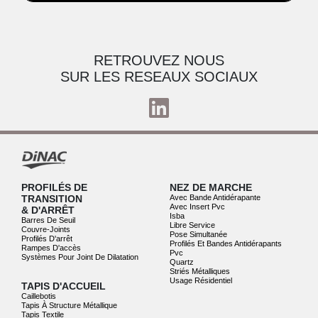
RETROUVEZ NOUS
SUR LES RESEAUX SOCIAUX
PROFILÉS DE
NEZ DE MARCHE
TRANSITION
Avec Bande Antidérapante
Avec Insert Pvc
& D'ARRÊT
Isba
Barres De Seuil
Libre Service
Couvre-Joints
Pose Simultanée
Profilés D'arrêt
Profilés Et Bandes Antidérapants
Rampes D'accès
Pvc
Systèmes Pour Joint De Dilatation
Quartz
Striés Métalliques
Usage Résidentiel
TAPIS D'ACCUEIL
Caillebotis
Tapis À Structure Métallique
Tapis Textile