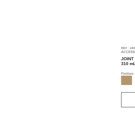
REF : 49
ACCESS
JOINT
310 m
Finition