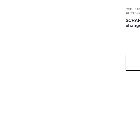
REF : 81
ACCESS
SCRAP
change