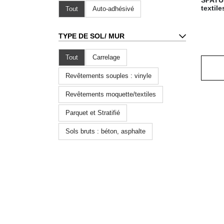
textil
Tout
Auto-adhésivé
TYPE DE SOL
/ MUR
Tout
Carrelage
Revêtements souples : vinyle
Revêtements moquette/textiles
Parquet et Stratifié
Sols bruts : béton, asphalte